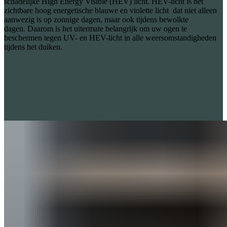
schadelijke High Energy Visible (HEV) licht. HEV-licht is het
zichtbare hoog energetische blauwe en violette licht dat niet alleen
aanwezig is op zonnige dagen, maar ook tijdens bewolkte
dagen. Daarom is het uitermate belangrijk om uw ogen te
beschermen tegen UV- en HEV-licht in alle weersomstandigheden
tijdens het duiken.