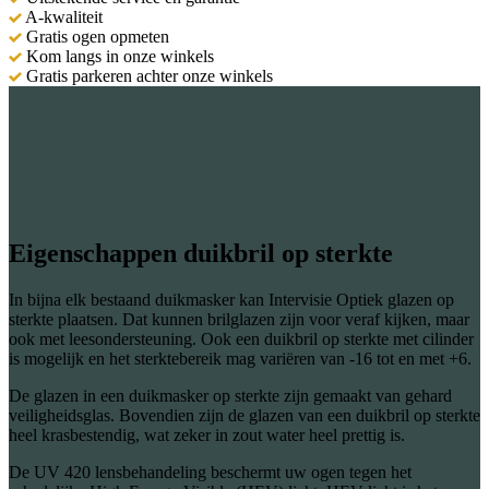
A-kwaliteit
Gratis ogen opmeten
Kom langs in onze winkels
Gratis parkeren achter onze winkels
Eigenschappen duikbril op sterkte
In bijna elk bestaand duikmasker kan Intervisie Optiek glazen op
sterkte plaatsen. Dat kunnen brilglazen zijn voor veraf kijken, maar
ook met leesondersteuning. Ook een duikbril op sterkte met cilinder
is mogelijk en het sterktebereik mag variëren van -16 tot en met +6.
De glazen in een duikmasker op sterkte zijn gemaakt van gehard
veiligheidsglas. Bovendien zijn de glazen van een duikbril op sterkte
heel krasbestendig, wat zeker in zout water heel prettig is.
De UV 420 lensbehandeling beschermt uw ogen tegen het