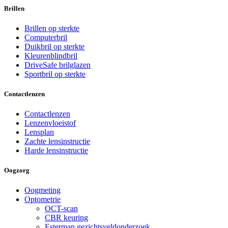
Brillen
Brillen op sterkte
Computerbril
Duikbril op sterkte
Kleurenblindbril
DriveSafe brilglazen
Sportbril op sterkte
Contactlenzen
Contactlenzen
Lenzenvloeistof
Lensplan
Zachte lensinstructie
Harde lensinstructie
Oogzorg
Oogmeting
Optometrie
OCT-scan
CBR keuring
Esterman gezichtsveldonderzoek