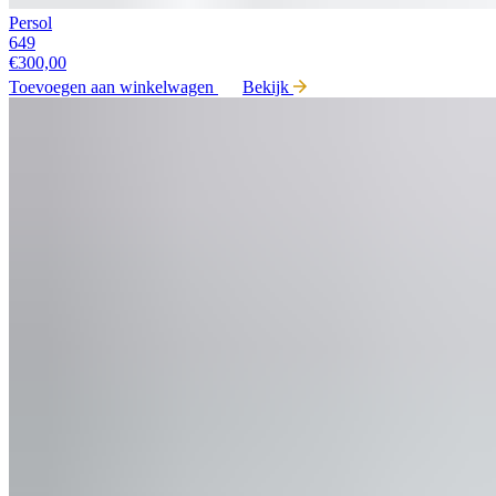
Persol
649
€
300,00
Toevoegen aan winkelwagen
Bekijk