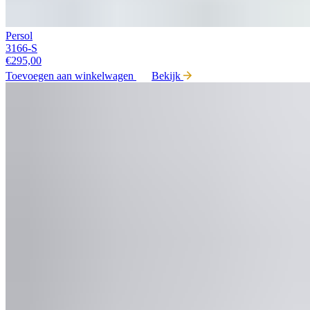
Persol
3166-S
€
295,00
Toevoegen aan winkelwagen
Bekijk