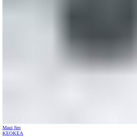
Maui Jim
KEOKEA