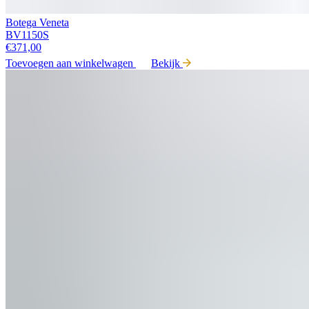
Botega Veneta
BV1150S
€
371,00
Toevoegen aan winkelwagen
Bekijk