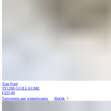
Tom Ford
TF1208 GUILLAUME
€
325,00
Toevoegen aan winkelwagen
Bekijk