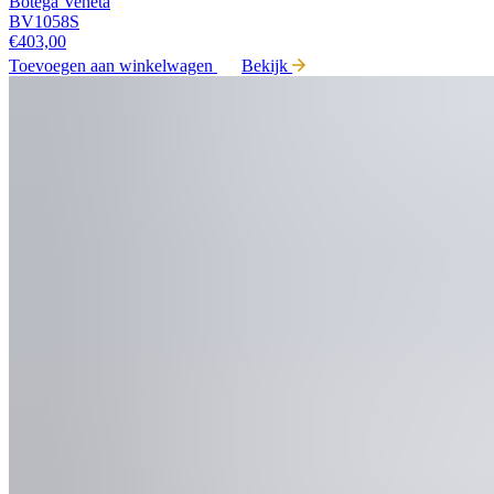
Botega Veneta
BV1058S
€
403,00
Toevoegen aan winkelwagen
Bekijk