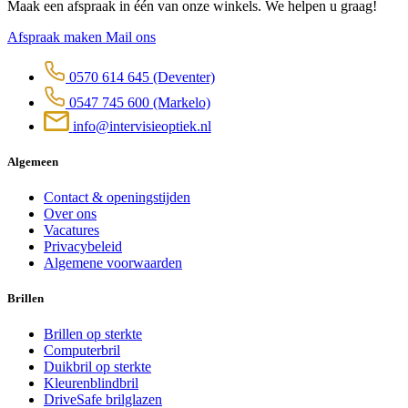
Maak een afspraak in één van onze winkels. We helpen u graag!
Afspraak maken
Mail ons
0570 614 645
(Deventer)
0547 745 600
(Markelo)
info@intervisieoptiek.nl
Algemeen
Contact & openingstijden
Over ons
Vacatures
Privacybeleid
Algemene voorwaarden
Brillen
Brillen op sterkte
Computerbril
Duikbril op sterkte
Kleurenblindbril
DriveSafe brilglazen