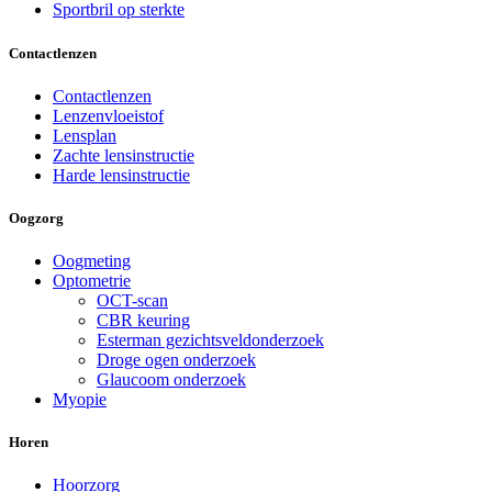
Sportbril op sterkte
Contactlenzen
Contactlenzen
Lenzenvloeistof
Lensplan
Zachte lensinstructie
Harde lensinstructie
Oogzorg
Oogmeting
Optometrie
OCT-scan
CBR keuring
Esterman gezichtsveldonderzoek
Droge ogen onderzoek
Glaucoom onderzoek
Myopie
Horen
Hoorzorg