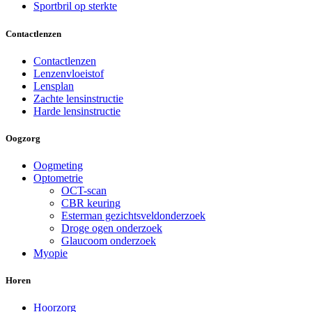
Sportbril op sterkte
Contactlenzen
Contactlenzen
Lenzenvloeistof
Lensplan
Zachte lensinstructie
Harde lensinstructie
Oogzorg
Oogmeting
Optometrie
OCT-scan
CBR keuring
Esterman gezichtsveldonderzoek
Droge ogen onderzoek
Glaucoom onderzoek
Myopie
Horen
Hoorzorg