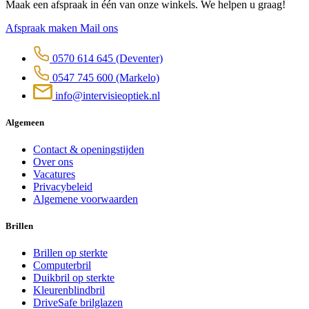
Maak een afspraak in één van onze winkels. We helpen u graag!
Afspraak maken
Mail ons
0570 614 645
(Deventer)
0547 745 600
(Markelo)
info@intervisieoptiek.nl
Algemeen
Contact & openingstijden
Over ons
Vacatures
Privacybeleid
Algemene voorwaarden
Brillen
Brillen op sterkte
Computerbril
Duikbril op sterkte
Kleurenblindbril
DriveSafe brilglazen