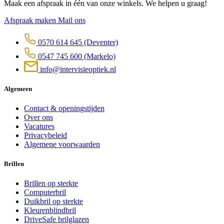
Maak een afspraak in één van onze winkels. We helpen u graag!
Afspraak maken
Mail ons
0570 614 645
(Deventer)
0547 745 600
(Markelo)
info@intervisieoptiek.nl
Algemeen
Contact & openingstijden
Over ons
Vacatures
Privacybeleid
Algemene voorwaarden
Brillen
Brillen op sterkte
Computerbril
Duikbril op sterkte
Kleurenblindbril
DriveSafe brilglazen