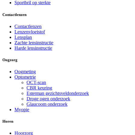
Sportbril op sterkte
Contactlenzen
Contactlenzen
Lenzenvloeistof
Lensplan
Zachte lensinstructie
Harde lensinstructie
Oogzorg
Oogmeting
Optometrie
OCT-scan
CBR keuring
Esterman gezichtsveldonderzoek
Droge ogen onderzoek
Glaucoom onderzoek
Myopie
Horen
Hoorzorg