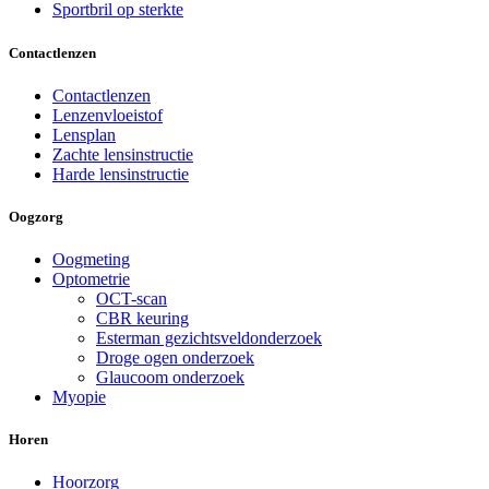
Sportbril op sterkte
Contactlenzen
Contactlenzen
Lenzenvloeistof
Lensplan
Zachte lensinstructie
Harde lensinstructie
Oogzorg
Oogmeting
Optometrie
OCT-scan
CBR keuring
Esterman gezichtsveldonderzoek
Droge ogen onderzoek
Glaucoom onderzoek
Myopie
Horen
Hoorzorg