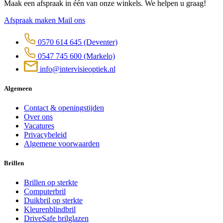
Maak een afspraak in één van onze winkels. We helpen u graag!
Afspraak maken
Mail ons
0570 614 645
(Deventer)
0547 745 600
(Markelo)
info@intervisieoptiek.nl
Algemeen
Contact & openingstijden
Over ons
Vacatures
Privacybeleid
Algemene voorwaarden
Brillen
Brillen op sterkte
Computerbril
Duikbril op sterkte
Kleurenblindbril
DriveSafe brilglazen