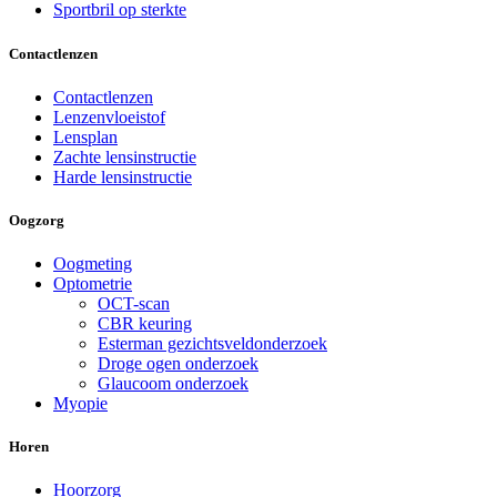
Sportbril op sterkte
Contactlenzen
Contactlenzen
Lenzenvloeistof
Lensplan
Zachte lensinstructie
Harde lensinstructie
Oogzorg
Oogmeting
Optometrie
OCT-scan
CBR keuring
Esterman gezichtsveldonderzoek
Droge ogen onderzoek
Glaucoom onderzoek
Myopie
Horen
Hoorzorg