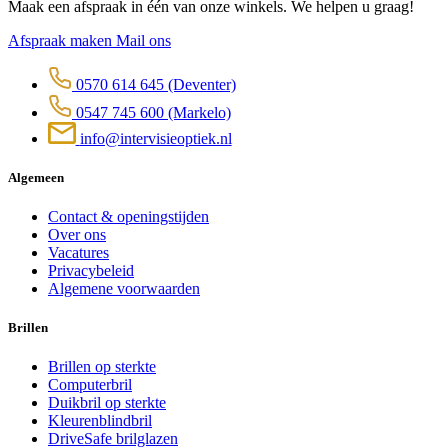
Maak een afspraak in één van onze winkels. We helpen u graag!
Afspraak maken
Mail ons
0570 614 645
(Deventer)
0547 745 600
(Markelo)
info@intervisieoptiek.nl
Algemeen
Contact & openingstijden
Over ons
Vacatures
Privacybeleid
Algemene voorwaarden
Brillen
Brillen op sterkte
Computerbril
Duikbril op sterkte
Kleurenblindbril
DriveSafe brilglazen