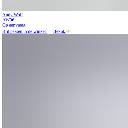
Andy Wolf
AW06
Op aanvraag
Bril passen in de winkel
Bekijk