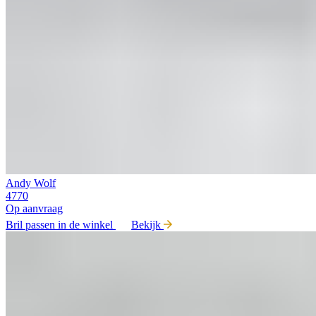
Andy Wolf
4770
Op aanvraag
Bril passen in de winkel
Bekijk