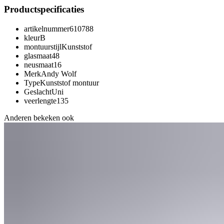
Productspecificaties
artikelnummer
610788
kleur
B
montuurstijl
Kunststof
glasmaat
48
neusmaat
16
Merk
Andy Wolf
Type
Kunststof montuur
Geslacht
Uni
veerlengte
135
Anderen bekeken ook