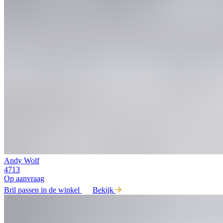
Andy Wolf
4713
Op aanvraag
Bril passen in de winkel
Bekijk