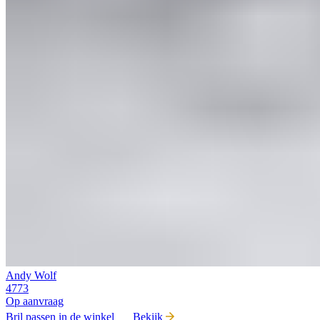
Andy Wolf
4773
Op aanvraag
Bril passen in de winkel
Bekijk