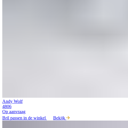
Andy Wolf
4806
Op aanvraag
Bril passen in de winkel
Bekijk