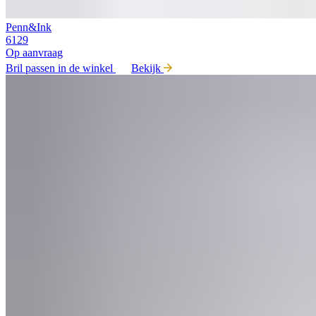
Penn&Ink
6129
Op aanvraag
Bril passen in de winkel
Bekijk