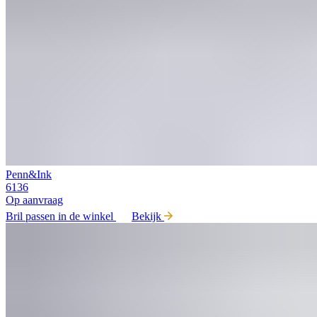
Penn&Ink
6136
Op aanvraag
Bril passen in de winkel
Bekijk