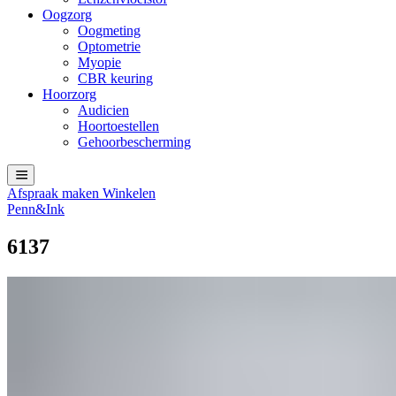
Oogzorg
Oogmeting
Optometrie
Myopie
CBR keuring
Hoorzorg
Audicien
Hoortoestellen
Gehoorbescherming
Afspraak maken
Winkelen
Penn&Ink
6137