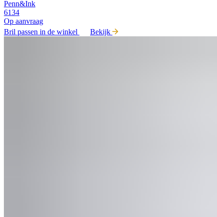
Penn&Ink
6134
Op aanvraag
Bril passen in de winkel
Bekijk