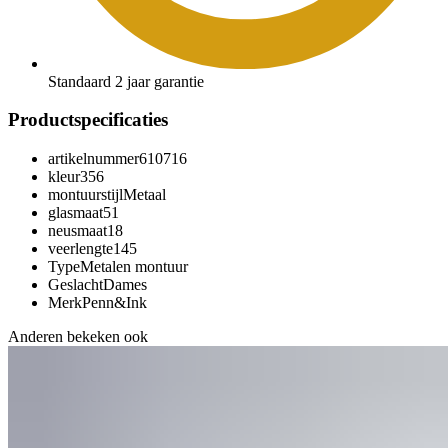
Standaard 2 jaar garantie
Productspecificaties
artikelnummer
610716
kleur
356
montuurstijl
Metaal
glasmaat
51
neusmaat
18
veerlengte
145
Type
Metalen montuur
Geslacht
Dames
Merk
Penn&Ink
Anderen bekeken ook