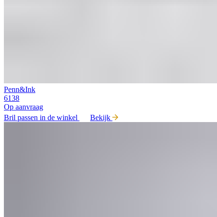
Penn&Ink
6138
Op aanvraag
Bril passen in de winkel
Bekijk