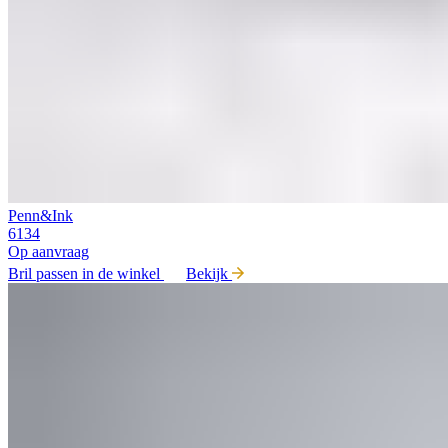
Penn&Ink
6134
Op aanvraag
Bril passen in de winkel
Bekijk