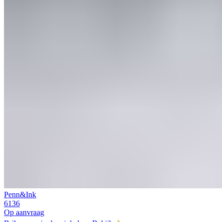
Penn&Ink
6136
Op aanvraag