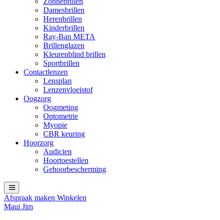
Zonnebrillen
Damesbrillen
Herenbrillen
Kinderbrillen
Ray-Ban META
Brillenglazen
Kleurenblind brillen
Sportbrillen
Contactlenzen
Lensplan
Lenzenvloeistof
Oogzorg
Oogmeting
Optometrie
Myopie
CBR keuring
Hoorzorg
Audicien
Hoortoestellen
Gehoorbescherming
Afspraak maken
Winkelen
Maui Jim