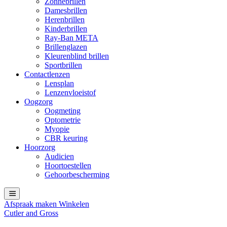
Zonnebrillen
Damesbrillen
Herenbrillen
Kinderbrillen
Ray-Ban META
Brillenglazen
Kleurenblind brillen
Sportbrillen
Contactlenzen
Lensplan
Lenzenvloeistof
Oogzorg
Oogmeting
Optometrie
Myopie
CBR keuring
Hoorzorg
Audicien
Hoortoestellen
Gehoorbescherming
Afspraak maken
Winkelen
Cutler and Gross