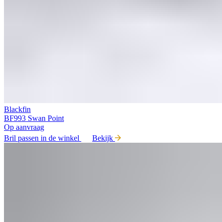
Blackfin
BF993 Swan Point
Op aanvraag
Bril passen in de winkel
Bekijk