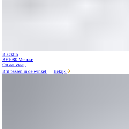
Blackfin
BF1080 Melrose
Op aanvraag
Bril passen in de winkel
Bekijk