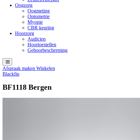
Oogzorg
Oogmeting
Optometrie
Myopie
CBR keuring
Hoorzorg
Audicien
Hoortoestellen
Gehoorbescherming
Afspraak maken
Winkelen
Blackfin
BF1118 Bergen