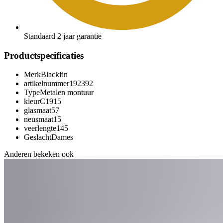
Standaard 2 jaar garantie
Productspecificaties
Merk
Blackfin
artikelnummer
192392
Type
Metalen montuur
kleur
C1915
glasmaat
57
neusmaat
15
veerlengte
145
Geslacht
Dames
Anderen bekeken ook