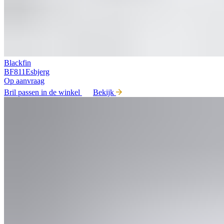
Blackfin
BF811Esbjerg
Op aanvraag
Bril passen in de winkel
Bekijk