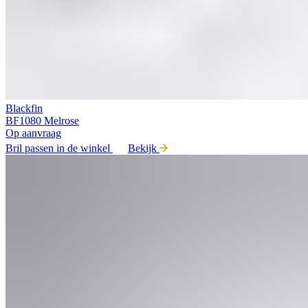
Blackfin
BF1080 Melrose
Op aanvraag
Bril passen in de winkel
Bekijk