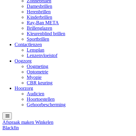
Zonnebrillen
Damesbrillen
Herenbrillen
Kinderbrillen
Ray-Ban META
Brillenglazen
Kleurenblind brillen
Sportbrillen
Contactlenzen
Lensplan
Lenzenvloeistof
Oogzorg
Oogmeting
Optometrie
Myopie
CBR keuring
Hoorzorg
Audicien
Hoortoestellen
Gehoorbescherming
Afspraak maken
Winkelen
Blackfin