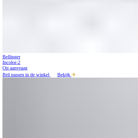
Bellinger
Incolor-2
Op aanvraag
Bril passen in de winkel
Bekijk