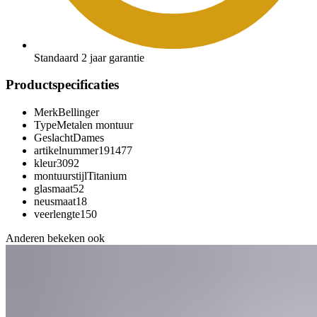
Standaard 2 jaar garantie
Productspecificaties
Merk
Bellinger
Type
Metalen montuur
Geslacht
Dames
artikelnummer
191477
kleur
3092
montuurstijl
Titanium
glasmaat
52
neusmaat
18
veerlengte
150
Anderen bekeken ook