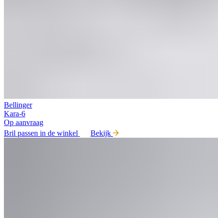
Bellinger
Kara-6
Op aanvraag
Bril passen in de winkel
Bekijk