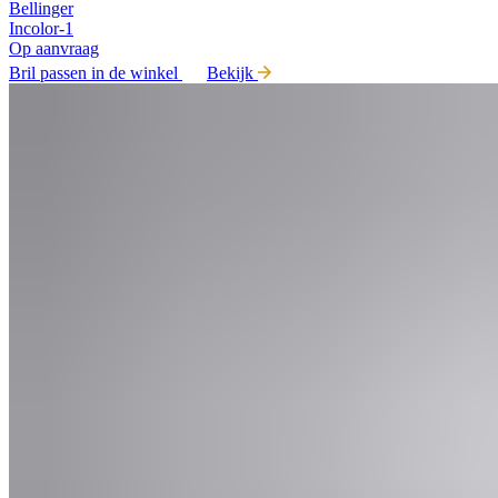
Bellinger
Incolor-1
Op aanvraag
Bril passen in de winkel
Bekijk