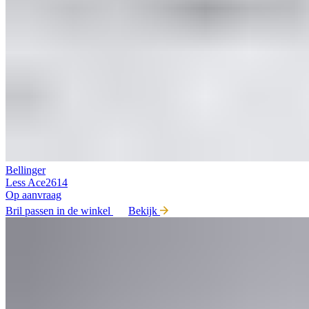
Bellinger
Less Ace2614
Op aanvraag
Bril passen in de winkel
Bekijk