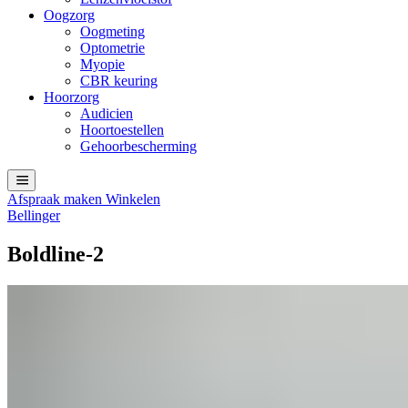
Oogzorg
Oogmeting
Optometrie
Myopie
CBR keuring
Hoorzorg
Audicien
Hoortoestellen
Gehoorbescherming
Afspraak maken
Winkelen
Bellinger
Boldline-2