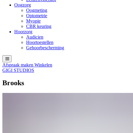
Oogzorg
Oogmeting
Optometrie
Myopie
CBR keuring
Hoorzorg
Audicien
Hoortoestellen
Gehoorbescherming
Afspraak maken
Winkelen
GIGI STUDIOS
Brooks