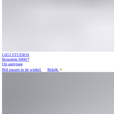
GIGI STUDIOS
Benedetti 6900/7
Op aanvraag
Bril passen in de winkel
Bekijk