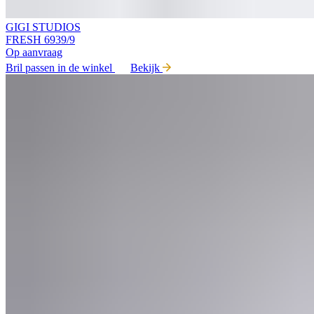
GIGI STUDIOS
FRESH 6939/9
Op aanvraag
Bril passen in de winkel
Bekijk