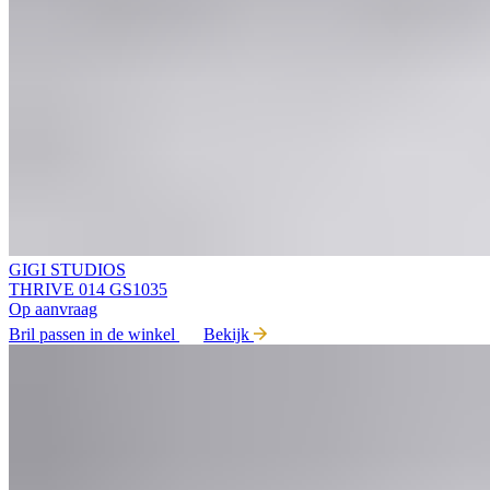
GIGI STUDIOS
THRIVE 014 GS1035
Op aanvraag
Bril passen in de winkel
Bekijk