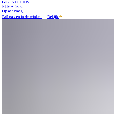
GIGI STUDIOS
ELMA 6892
Op aanvraag
Bril passen in de winkel
Bekijk