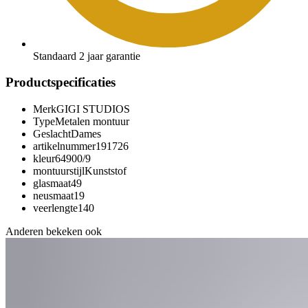
Standaard 2 jaar garantie
Productspecificaties
Merk
GIGI STUDIOS
Type
Metalen montuur
Geslacht
Dames
artikelnummer
191726
kleur
64900/9
montuurstijl
Kunststof
glasmaat
49
neusmaat
19
veerlengte
140
Anderen bekeken ook