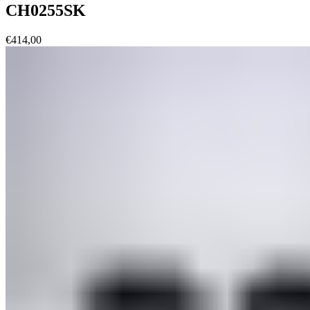
CH0255SK
€
414,00