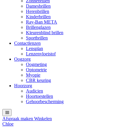
Zonnebrillen
Damesbrillen
Herenbrillen
Kinderbrillen
Ray-Ban META
Brillenglazen
Kleurenblind brillen
Sportbrillen
Contactlenzen
Lensplan
Lenzenvloeistof
Oogzorg
Oogmeting
Optometrie
Myopie
CBR keuring
Hoorzorg
Audicien
Hoortoestellen
Gehoorbescherming
Afspraak maken
Winkelen
Chloe