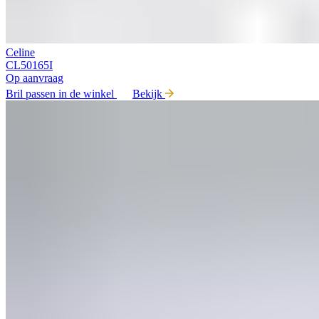
Celine
CL50165I
Op aanvraag
Bril passen in de winkel
Bekijk