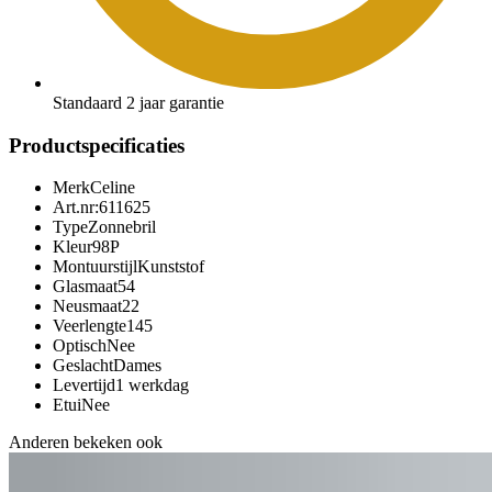
Standaard 2 jaar garantie
Productspecificaties
Merk
Celine
Art.nr:
611625
Type
Zonnebril
Kleur
98P
Montuurstijl
Kunststof
Glasmaat
54
Neusmaat
22
Veerlengte
145
Optisch
Nee
Geslacht
Dames
Levertijd
1 werkdag
Etui
Nee
Anderen bekeken ook