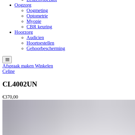
Oogzorg
Oogmeting
Optometrie
Myopie
CBR keuring
Hoorzorg
Audicien
Hoortoestellen
Gehoorbescherming
Afspraak maken
Winkelen
Celine
CL4002UN
€
370,00