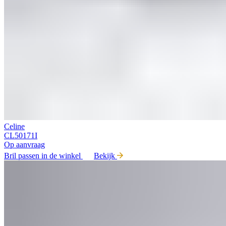
Celine
CL50171I
Op aanvraag
Bril passen in de winkel
Bekijk