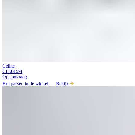
Celine
CL50159I
Op aanvraag
Bril passen in de winkel
Bekijk