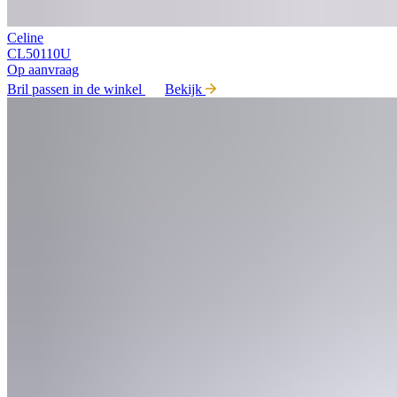
Celine
CL50110U
Op aanvraag
Bril passen in de winkel
Bekijk