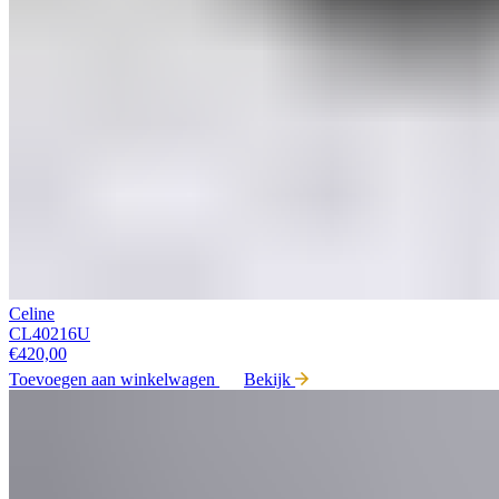
Celine
CL40216U
€
420,00
Toevoegen aan winkelwagen
Bekijk