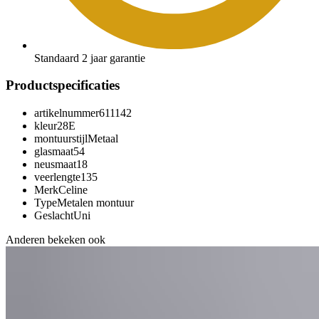
Standaard 2 jaar garantie
Productspecificaties
artikelnummer
611142
kleur
28E
montuurstijl
Metaal
glasmaat
54
neusmaat
18
veerlengte
135
Merk
Celine
Type
Metalen montuur
Geslacht
Uni
Anderen bekeken ook