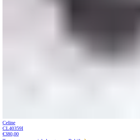
Celine
CL40359I
€
380,00