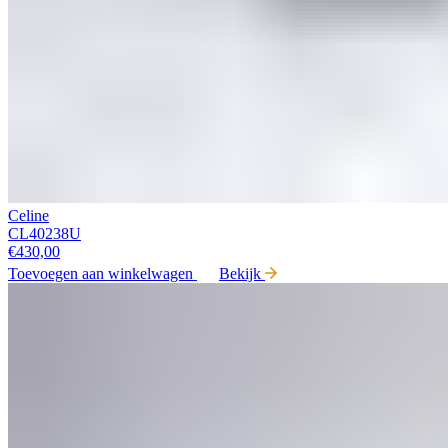
Celine
CL40238U
€
430,00
Toevoegen aan winkelwagen
Bekijk