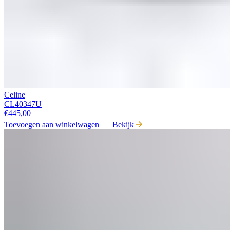
Celine
CL40347U
€
445,00
Toevoegen aan winkelwagen
Bekijk