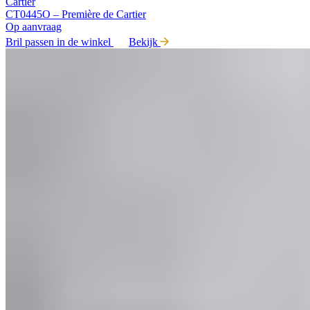
Cartier
CT0445O – Première de Cartier
Op aanvraag
Bril passen in de winkel
Bekijk