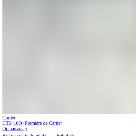
Cartier
CT0410O- Première de Cartier
Op aanvraag
Bril passen in de winkel
Bekijk