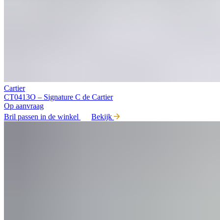
Cartier
CT0413O – Signature C de Cartier
Op aanvraag
Bril passen in de winkel
Bekijk