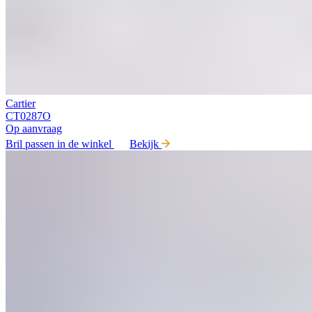
Cartier
CT0287O
Op aanvraag
Bril passen in de winkel
Bekijk