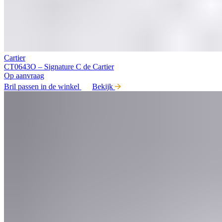
Cartier
CT0643O – Signature C de Cartier
Op aanvraag
Bril passen in de winkel
Bekijk