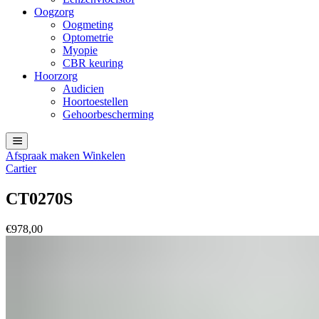
Oogzorg
Oogmeting
Optometrie
Myopie
CBR keuring
Hoorzorg
Audicien
Hoortoestellen
Gehoorbescherming
Afspraak maken
Winkelen
Cartier
CT0270S
€
978,00