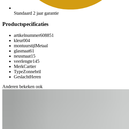
Standaard 2 jaar garantie
Productspecificaties
artikelnummer
608851
kleur
004
montuurstijl
Metaal
glasmaat
61
neusmaat
15
veerlengte
145
Merk
Cartier
Type
Zonnebril
Geslacht
Heren
Anderen bekeken ook