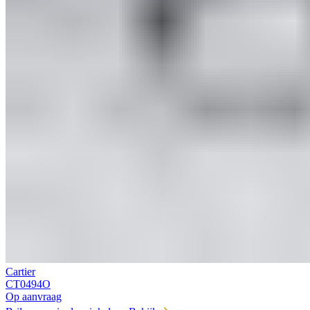
Cartier
CT0494O
Op aanvraag