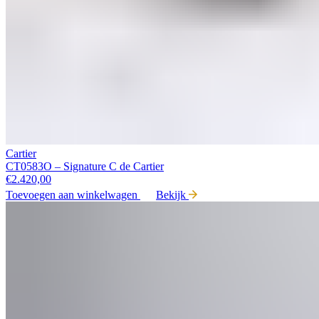
Cartier
CT0583O – Signature C de Cartier
€
2.420,00
Toevoegen aan winkelwagen
Bekijk