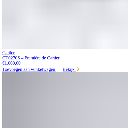
Cartier
CT0270S – Première de Cartier
€
1.008,00
Toevoegen aan winkelwagen
Bekijk