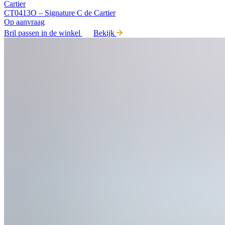
Cartier
CT0413O – Signature C de Cartier
Op aanvraag
Bril passen in de winkel
Bekijk