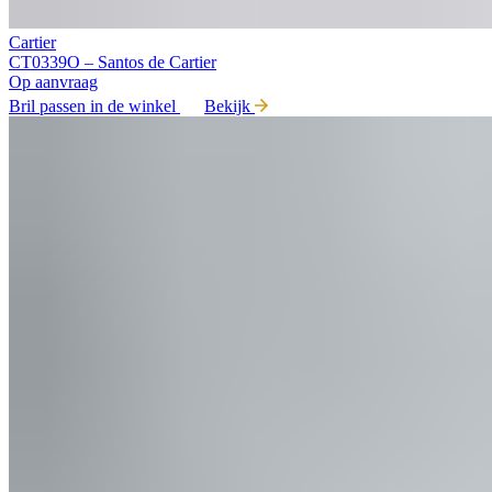
Cartier
CT0339O – Santos de Cartier
Op aanvraag
Bril passen in de winkel
Bekijk