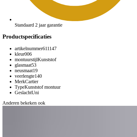
Standaard 2 jaar garantie
Productspecificaties
artikelnummer
611147
kleur
006
montuurstijl
Kunststof
glasmaat
53
neusmaat
19
veerlengte
140
Merk
Cartier
Type
Kunststof montuur
Geslacht
Uni
Anderen bekeken ook