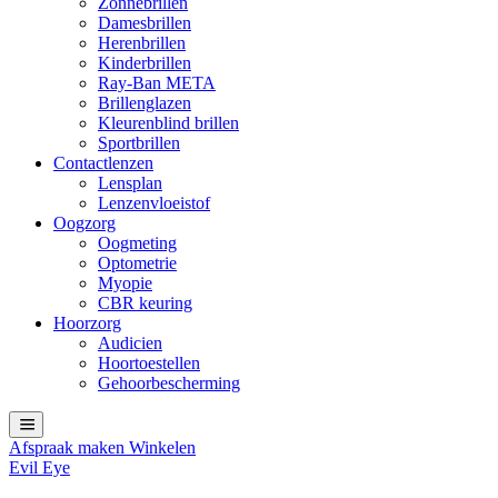
Zonnebrillen
Damesbrillen
Herenbrillen
Kinderbrillen
Ray-Ban META
Brillenglazen
Kleurenblind brillen
Sportbrillen
Contactlenzen
Lensplan
Lenzenvloeistof
Oogzorg
Oogmeting
Optometrie
Myopie
CBR keuring
Hoorzorg
Audicien
Hoortoestellen
Gehoorbescherming
Afspraak maken
Winkelen
Evil Eye