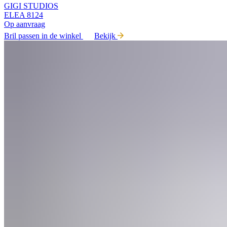
GIGI STUDIOS
ELEA 8124
Op aanvraag
Bril passen in de winkel
Bekijk