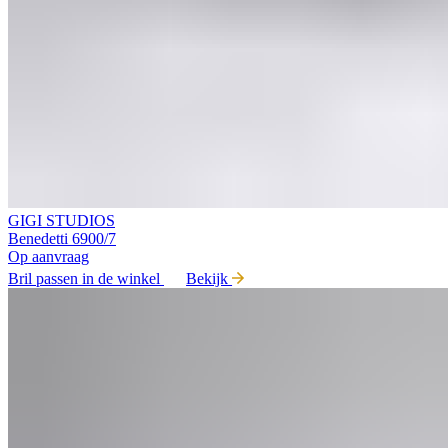
GIGI STUDIOS
Benedetti 6900/7
Op aanvraag
Bril passen in de winkel
Bekijk