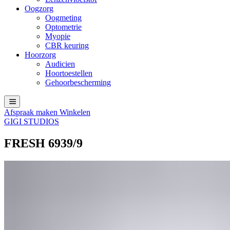
Oogzorg
Oogmeting
Optometrie
Myopie
CBR keuring
Hoorzorg
Audicien
Hoortoestellen
Gehoorbescherming
Afspraak maken
Winkelen
GIGI STUDIOS
FRESH 6939/9