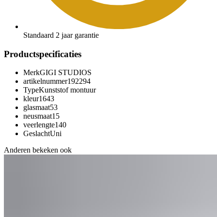
Standaard 2 jaar garantie
Productspecificaties
Merk
GIGI STUDIOS
artikelnummer
192294
Type
Kunststof montuur
kleur
1643
glasmaat
53
neusmaat
15
veerlengte
140
Geslacht
Uni
Anderen bekeken ook