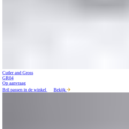
Cutler and Gross
GR04
Op aanvraag
Bril passen in de winkel
Bekijk