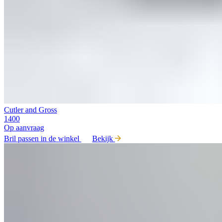
Cutler and Gross
1400
Op aanvraag
Bril passen in de winkel
Bekijk