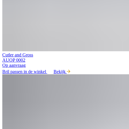
Cutler and Gross
AUOP 0002
Op aanvraag
Bril passen in de winkel
Bekijk