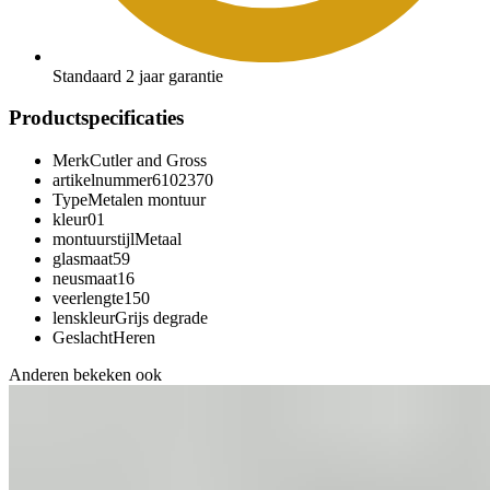
Standaard 2 jaar garantie
Productspecificaties
Merk
Cutler and Gross
artikelnummer
6102370
Type
Metalen montuur
kleur
01
montuurstijl
Metaal
glasmaat
59
neusmaat
16
veerlengte
150
lenskleur
Grijs degrade
Geslacht
Heren
Anderen bekeken ook