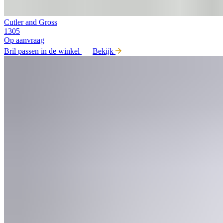
Cutler and Gross
1305
Op aanvraag
Bril passen in de winkel
Bekijk