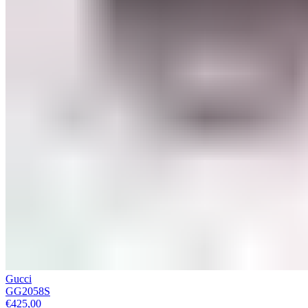
Gucci
GG2058S
€
425,00