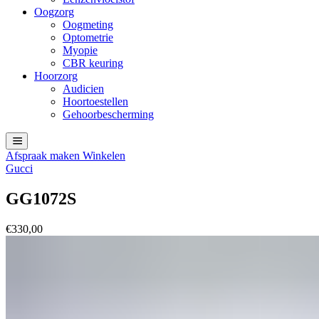
Oogzorg
Oogmeting
Optometrie
Myopie
CBR keuring
Hoorzorg
Audicien
Hoortoestellen
Gehoorbescherming
Afspraak maken
Winkelen
Gucci
GG1072S
€
330,00