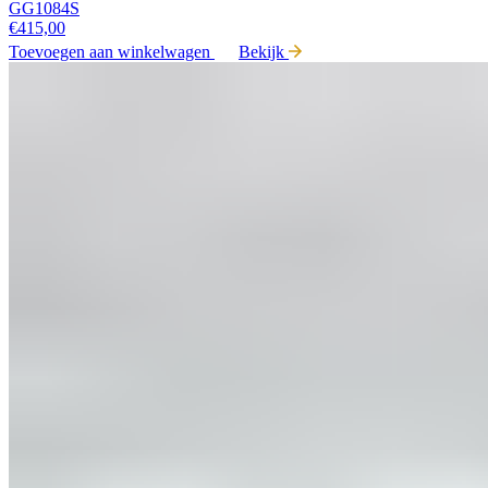
GG1084S
€
415,00
Toevoegen aan winkelwagen
Bekijk