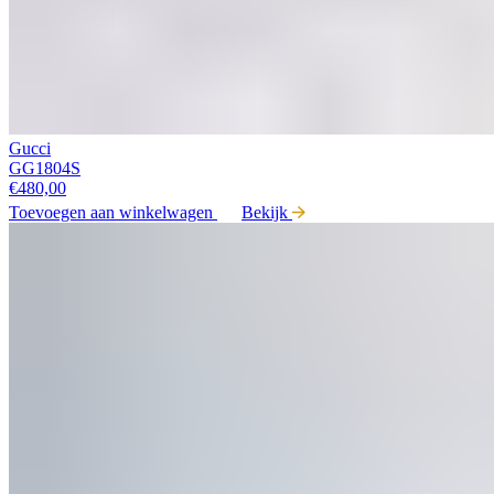
Gucci
GG1804S
€
480,00
Toevoegen aan winkelwagen
Bekijk