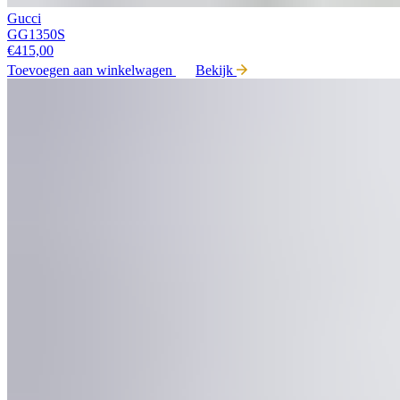
Gucci
GG1350S
€
415,00
Toevoegen aan winkelwagen
Bekijk