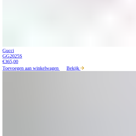
Gucci
GG2025S
€
365,00
Toevoegen aan winkelwagen
Bekijk