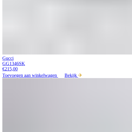
Gucci
GG1346SK
€
215,00
Toevoegen aan winkelwagen
Bekijk