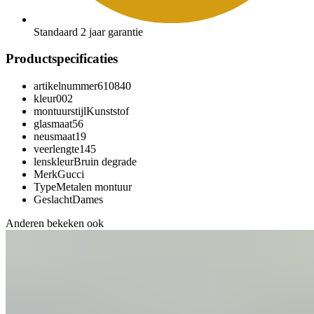
Standaard 2 jaar garantie
Productspecificaties
artikelnummer
610840
kleur
002
montuurstijl
Kunststof
glasmaat
56
neusmaat
19
veerlengte
145
lenskleur
Bruin degrade
Merk
Gucci
Type
Metalen montuur
Geslacht
Dames
Anderen bekeken ook