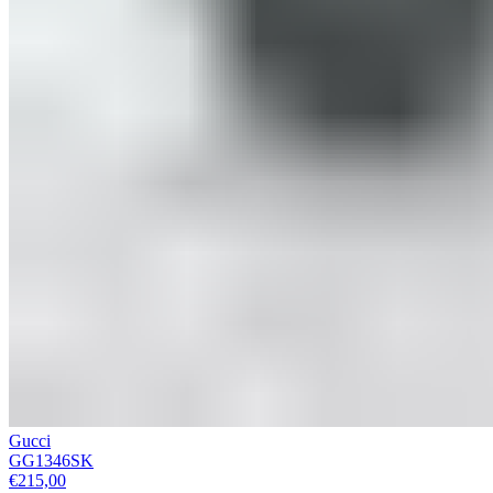
Gucci
GG1346SK
€
215,00