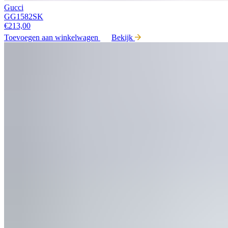
Gucci
GG1582SK
€
213,00
Toevoegen aan winkelwagen
Bekijk