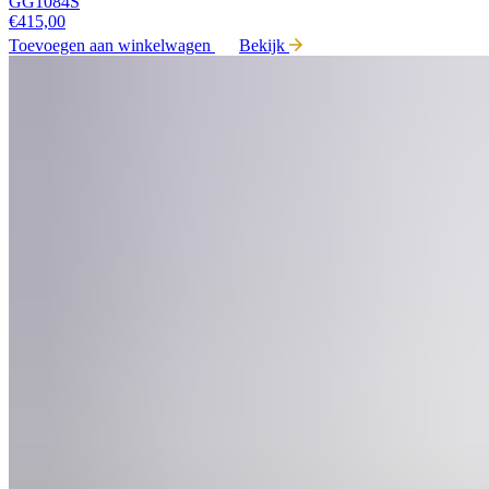
GG1084S
€
415,00
Toevoegen aan winkelwagen
Bekijk