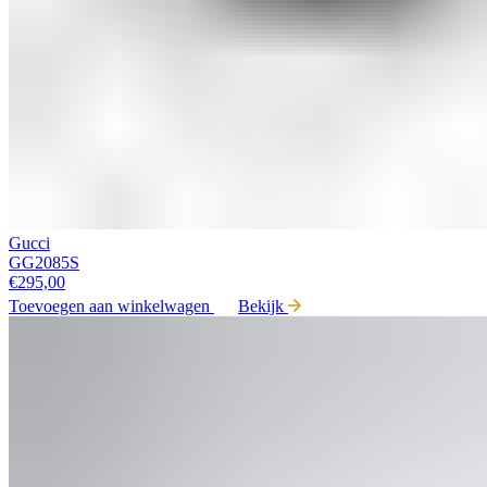
Gucci
GG2085S
€
295,00
Toevoegen aan winkelwagen
Bekijk