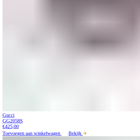
Gucci
GG2058S
€
425,00
Toevoegen aan winkelwagen
Bekijk