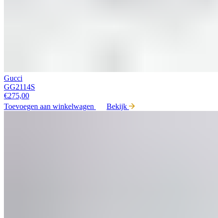
Gucci
GG2114S
€
275,00
Toevoegen aan winkelwagen
Bekijk