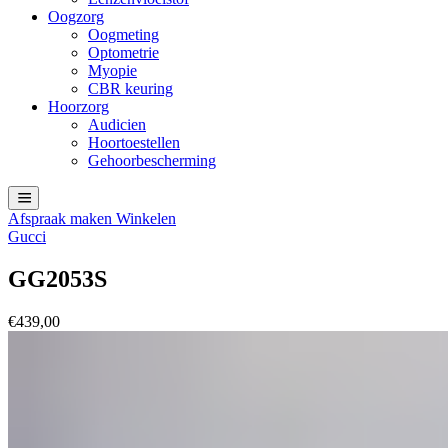
Oogzorg
Oogmeting
Optometrie
Myopie
CBR keuring
Hoorzorg
Audicien
Hoortoestellen
Gehoorbescherming
Afspraak maken
Winkelen
Gucci
GG2053S
€
439,00