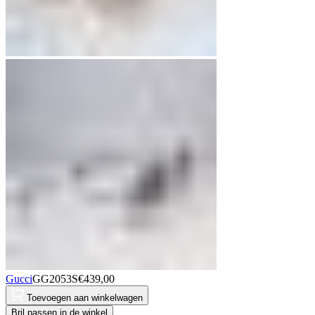
Gucci
GG2053S
€
439,00
Toevoegen aan winkelwagen
Bril passen in de winkel