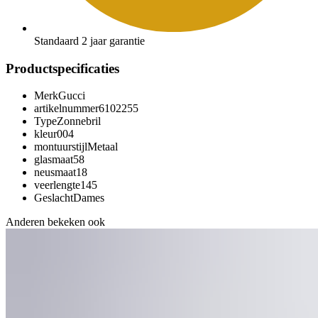
Standaard 2 jaar garantie
Productspecificaties
Merk
Gucci
artikelnummer
6102255
Type
Zonnebril
kleur
004
montuurstijl
Metaal
glasmaat
58
neusmaat
18
veerlengte
145
Geslacht
Dames
Anderen bekeken ook