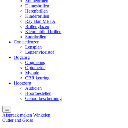
Zonnebrillen
Damesbrillen
Herenbrillen
Kinderbrillen
Ray-Ban META
Brillenglazen
Kleurenblind brillen
Sportbrillen
Contactlenzen
Lensplan
Lenzenvloeistof
Oogzorg
Oogmeting
Optometrie
Myopie
CBR keuring
Hoorzorg
Audicien
Hoortoestellen
Gehoorbescherming
Afspraak maken
Winkelen
Cutler and Gross