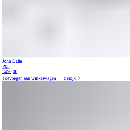
John Dalia
P05
€
450,00
Toevoegen aan winkelwagen
Bekijk