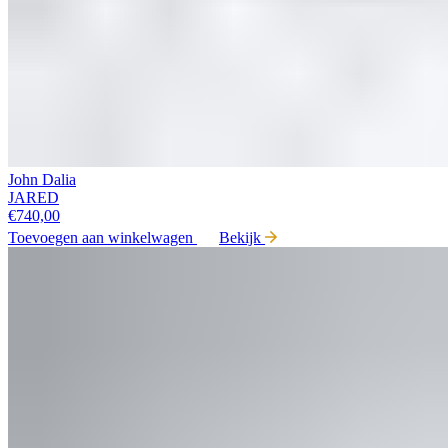
John Dalia
JARED
€
740,00
Toevoegen aan winkelwagen
Bekijk