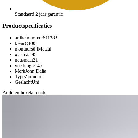
Standaard 2 jaar garantie
Productspecificaties
artikelnummer
611283
kleur
C100
montuurstijl
Metaal
glasmaat
45
neusmaat
21
veerlengte
145
Merk
John Dalia
Type
Zonnebril
Geslacht
Uni
Anderen bekeken ook