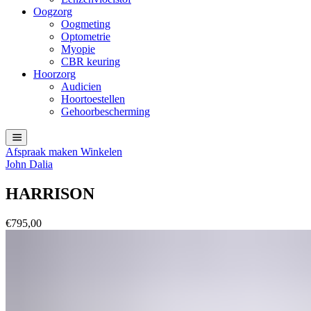
Oogzorg
Oogmeting
Optometrie
Myopie
CBR keuring
Hoorzorg
Audicien
Hoortoestellen
Gehoorbescherming
Afspraak maken
Winkelen
John Dalia
HARRISON
€
795,00