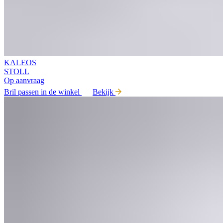
KALEOS
STOLL
Op aanvraag
Bril passen in de winkel
Bekijk