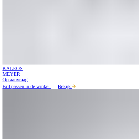
KALEOS
MEYER
Op aanvraag
Bril passen in de winkel
Bekijk