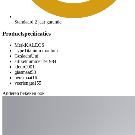
Standaard 2 jaar garantie
Productspecificaties
Merk
KALEOS
Type
Titanium montuur
Geslacht
Uni
artikelnummer
191984
kleur
C001
glasmaat
58
neusmaat
16
veerlengte
155
Anderen bekeken ook