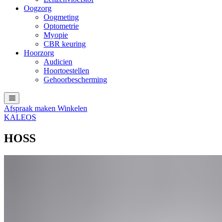
Oogzorg
Oogmeting
Optometrie
Myopie
CBR keuring
Hoorzorg
Audicien
Hoortoestellen
Gehoorbescherming
Afspraak maken
Winkelen
KALEOS
HOSS