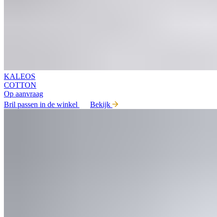
KALEOS
COTTON
Op aanvraag
Bril passen in de winkel
Bekijk