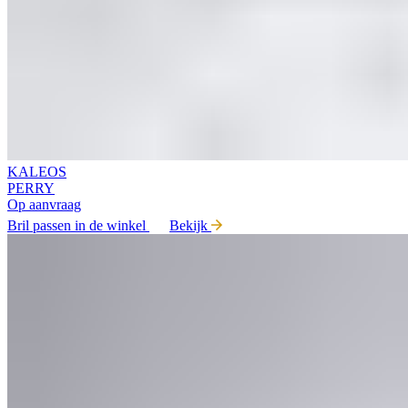
KALEOS
PERRY
Op aanvraag
Bril passen in de winkel
Bekijk