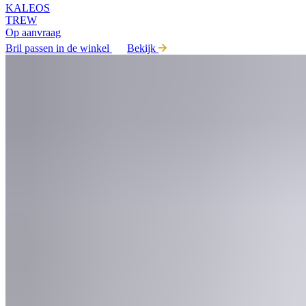
KALEOS
TREW
Op aanvraag
Bril passen in de winkel
Bekijk