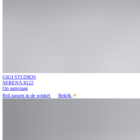
GIGI STUDIOS
SERENA 8122
Op aanvraag
Bril passen in de winkel
Bekijk