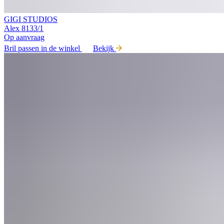
GIGI STUDIOS
Alex 8133/1
Op aanvraag
Bril passen in de winkel
Bekijk