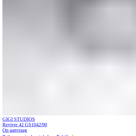
GIGI STUDIOS
Revivre 42 GS1042/90
Op aanvraag