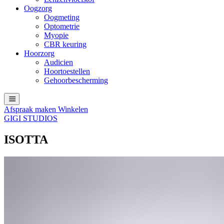
Oogzorg
Oogmeting
Optometrie
Myopie
CBR keuring
Hoorzorg
Audicien
Hoortoestellen
Gehoorbescherming
Afspraak maken
Winkelen
GIGI STUDIOS
ISOTTA