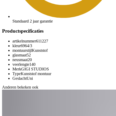
Standaard 2 jaar garantie
Productspecificaties
artikelnummer
611227
kleur
6964/3
montuurstijl
Kunststof
glasmaat
52
neusmaat
20
veerlengte
140
Merk
GIGI STUDIOS
Type
Kunststof montuur
Geslacht
Uni
Anderen bekeken ook