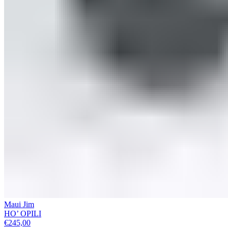
Maui Jim
HO’ OPILI
€
245,00