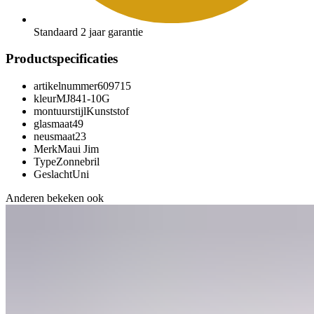
Standaard 2 jaar garantie
Productspecificaties
artikelnummer
609715
kleur
MJ841-10G
montuurstijl
Kunststof
glasmaat
49
neusmaat
23
Merk
Maui Jim
Type
Zonnebril
Geslacht
Uni
Anderen bekeken ook