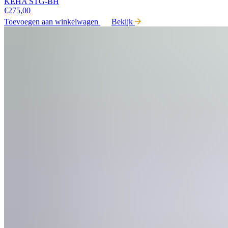
KEHA STG-BH
€
275,00
Toevoegen aan winkelwagen
Bekijk