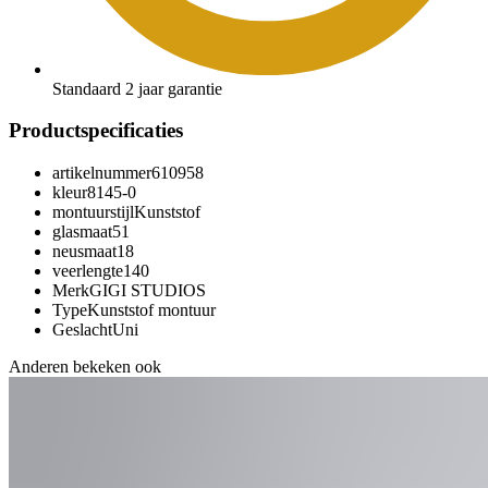
Standaard 2 jaar garantie
Productspecificaties
artikelnummer
610958
kleur
8145-0
montuurstijl
Kunststof
glasmaat
51
neusmaat
18
veerlengte
140
Merk
GIGI STUDIOS
Type
Kunststof montuur
Geslacht
Uni
Anderen bekeken ook