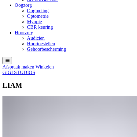
Oogzorg
Oogmeting
Optometrie
Myopie
CBR keuring
Hoorzorg
Audicien
Hoortoestellen
Gehoorbescherming
Afspraak maken
Winkelen
GIGI STUDIOS
LIAM