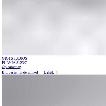
GIGI STUDIOS
FLAVIA 8123/7
Op aanvraag
Bril passen in de winkel
Bekijk