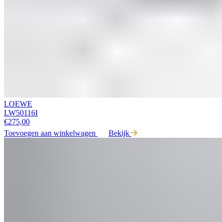
LOEWE
LW50116I
€
275,00
Toevoegen aan winkelwagen
Bekijk