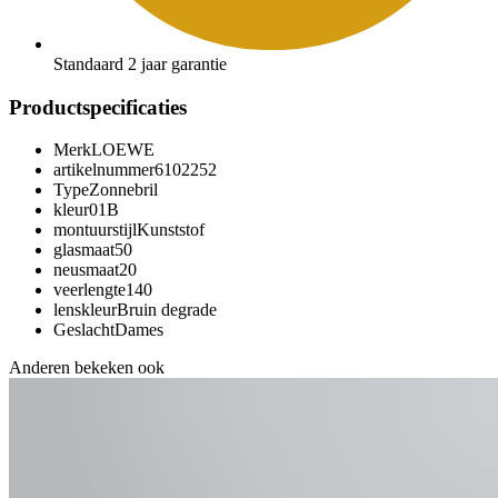
Standaard 2 jaar garantie
Productspecificaties
Merk
LOEWE
artikelnummer
6102252
Type
Zonnebril
kleur
01B
montuurstijl
Kunststof
glasmaat
50
neusmaat
20
veerlengte
140
lenskleur
Bruin degrade
Geslacht
Dames
Anderen bekeken ook