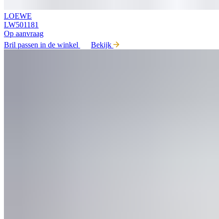
LOEWE
LW501181
Op aanvraag
Bril passen in de winkel
Bekijk