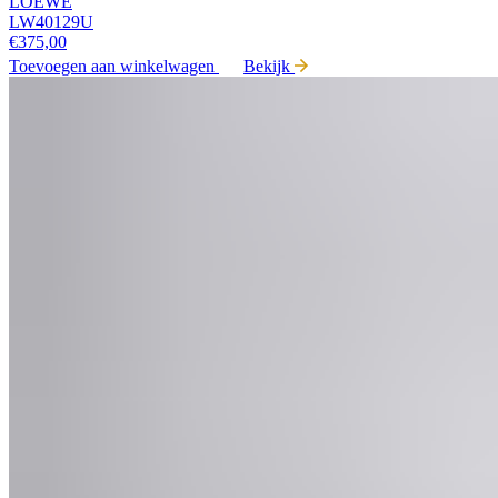
LOEWE
LW40129U
€
375,00
Toevoegen aan winkelwagen
Bekijk