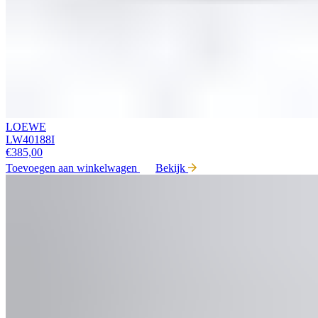
LOEWE
LW40188I
€
385,00
Toevoegen aan winkelwagen
Bekijk