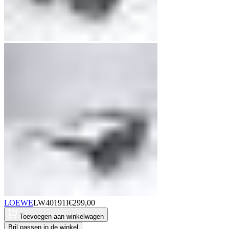
LOEWE
LW40191I
€
299,00
Toevoegen aan winkelwagen
Bril passen in de winkel