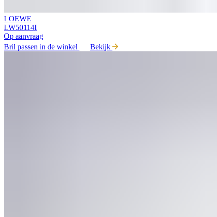
LOEWE
LW50114I
Op aanvraag
Bril passen in de winkel
Bekijk