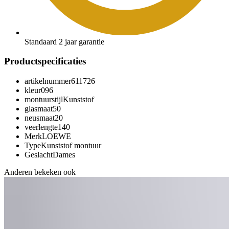
Standaard 2 jaar garantie
Productspecificaties
artikelnummer
611726
kleur
096
montuurstijl
Kunststof
glasmaat
50
neusmaat
20
veerlengte
140
Merk
LOEWE
Type
Kunststof montuur
Geslacht
Dames
Anderen bekeken ook