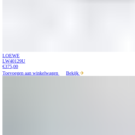
LOEWE
LW40129U
€
375,00
Toevoegen aan winkelwagen
Bekijk