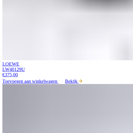
LOEWE
LW40129U
€
375,00
Toevoegen aan winkelwagen
Bekijk