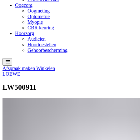
Oogzorg
Oogmeting
Optometrie
Myopie
CBR keuring
Hoorzorg
Audicien
Hoortoestellen
Gehoorbescherming
Afspraak maken
Winkelen
LOEWE
LW50091I