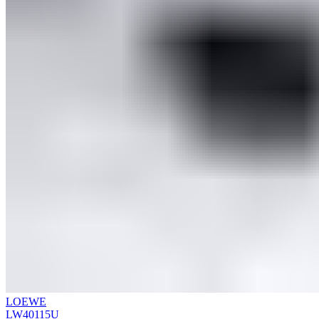
LOEWE
LW40115U