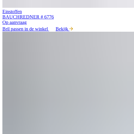
Einstoffen
BAUCHREDNER # 6776
Op aanvraag
Bril passen in de winkel
Bekijk