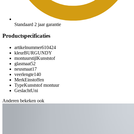
Standaard 2 jaar garantie
Productspecificaties
artikelnummer
610424
kleur
BURGUNDY
montuurstijl
Kunststof
glasmaat
52
neusmaat
17
veerlengte
140
Merk
Einstoffen
Type
Kunststof montuur
Geslacht
Uni
Anderen bekeken ook