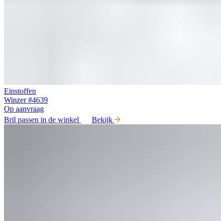
Einstoffen
Winzer #4639
Op aanvraag
Bril passen in de winkel
Bekijk