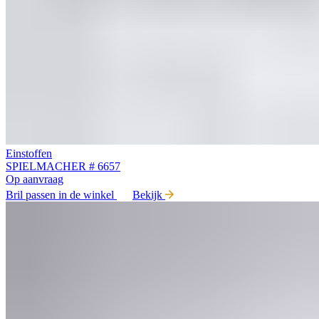
Einstoffen
SPIELMACHER # 6657
Op aanvraag
Bril passen in de winkel
Bekijk