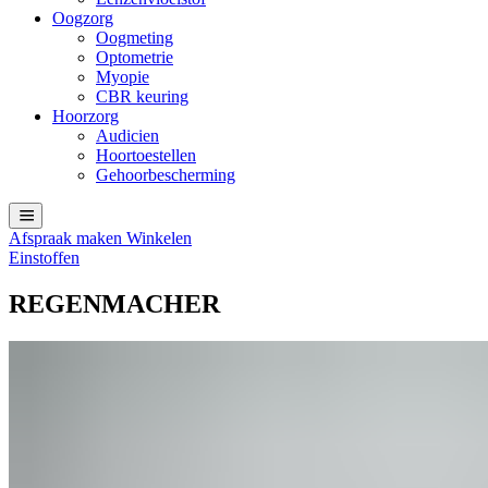
Oogzorg
Oogmeting
Optometrie
Myopie
CBR keuring
Hoorzorg
Audicien
Hoortoestellen
Gehoorbescherming
Afspraak maken
Winkelen
Einstoffen
REGENMACHER