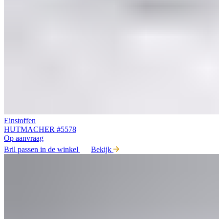
Einstoffen
HUTMACHER #5578
Op aanvraag
Bril passen in de winkel
Bekijk