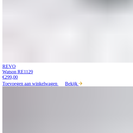
REVO
Watson RE1129
€
299,00
Toevoegen aan winkelwagen
Bekijk