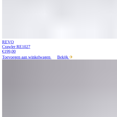
REVO
Crawler RE1027
€
199,00
Toevoegen aan winkelwagen
Bekijk