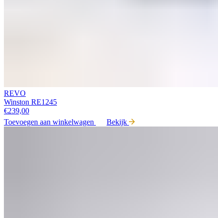
REVO
Winston RE1245
€
239,00
Toevoegen aan winkelwagen
Bekijk