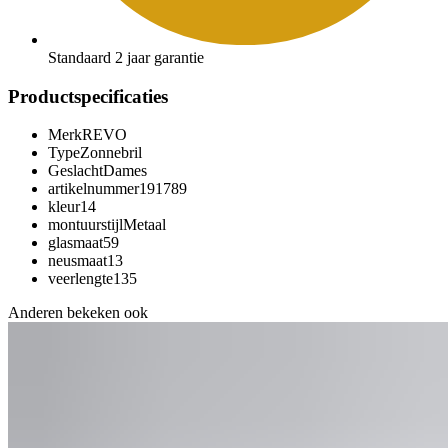
Standaard 2 jaar garantie
Productspecificaties
Merk
REVO
Type
Zonnebril
Geslacht
Dames
artikelnummer
191789
kleur
14
montuurstijl
Metaal
glasmaat
59
neusmaat
13
veerlengte
135
Anderen bekeken ook