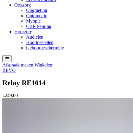
Oogzorg
Oogmeting
Optometrie
Myopie
CBR keuring
Hoorzorg
Audicien
Hoortoestellen
Gehoorbescherming
Afspraak maken
Winkelen
REVO
Relay RE1014
€
249,00