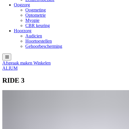
Oogzorg
Oogmeting
Optometrie
Myopie
CBR keuring
Hoorzorg
Audicien
Hoortoestellen
Gehoorbescherming
Afspraak maken
Winkelen
ALIUM
RIDE 3