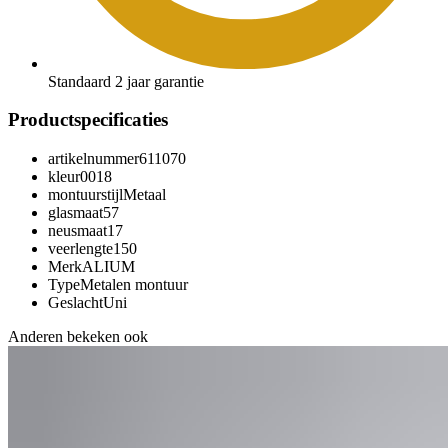
Standaard 2 jaar garantie
Productspecificaties
artikelnummer
611070
kleur
0018
montuurstijl
Metaal
glasmaat
57
neusmaat
17
veerlengte
150
Merk
ALIUM
Type
Metalen montuur
Geslacht
Uni
Anderen bekeken ook