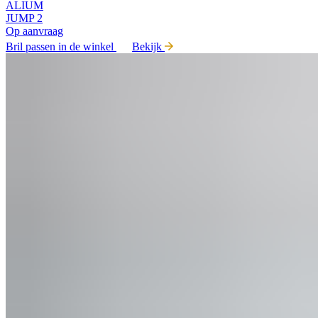
ALIUM
JUMP 2
Op aanvraag
Bril passen in de winkel
Bekijk