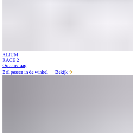
ALIUM
RACE 2
Op aanvraag
Bril passen in de winkel
Bekijk