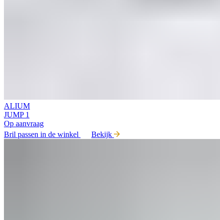
ALIUM
JUMP 1
Op aanvraag
Bril passen in de winkel
Bekijk