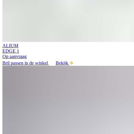
ALIUM
EDGE 1
Op aanvraag
Bril passen in de winkel
Bekijk