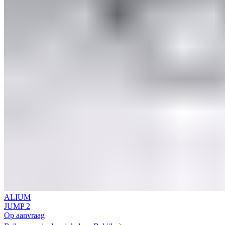
ALIUM
JUMP 2
Op aanvraag