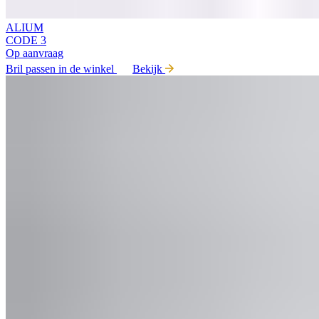
ALIUM
CODE 3
Op aanvraag
Bril passen in de winkel
Bekijk