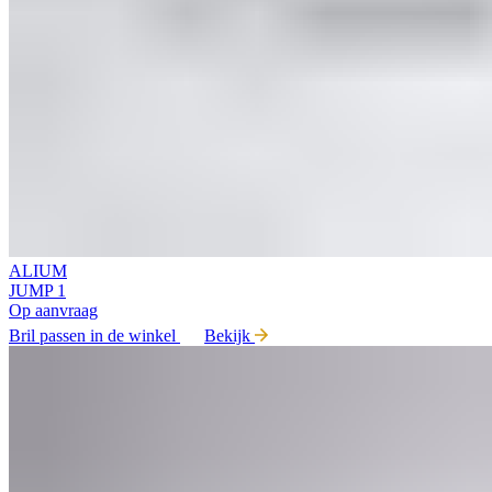
ALIUM
JUMP 1
Op aanvraag
Bril passen in de winkel
Bekijk