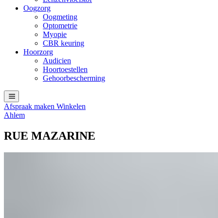
Oogzorg
Oogmeting
Optometrie
Myopie
CBR keuring
Hoorzorg
Audicien
Hoortoestellen
Gehoorbescherming
Afspraak maken
Winkelen
Ahlem
RUE MAZARINE