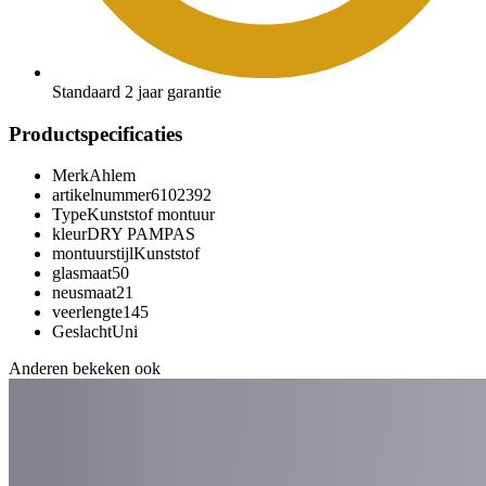
Standaard 2 jaar garantie
Productspecificaties
Merk
Ahlem
artikelnummer
6102392
Type
Kunststof montuur
kleur
DRY PAMPAS
montuurstijl
Kunststof
glasmaat
50
neusmaat
21
veerlengte
145
Geslacht
Uni
Anderen bekeken ook