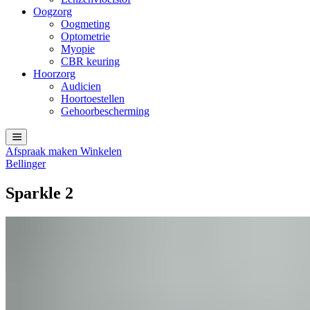
Oogzorg
Oogmeting
Optometrie
Myopie
CBR keuring
Hoorzorg
Audicien
Hoortoestellen
Gehoorbescherming
Afspraak maken
Winkelen
Bellinger
Sparkle 2