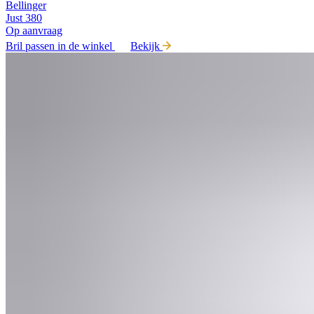
Bellinger
Just 380
Op aanvraag
Bril passen in de winkel
Bekijk