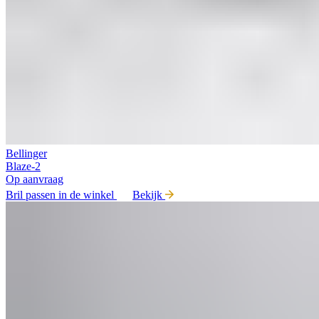
Bellinger
Blaze-2
Op aanvraag
Bril passen in de winkel
Bekijk