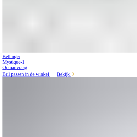
Bellinger
Mystique-1
Op aanvraag
Bril passen in de winkel
Bekijk