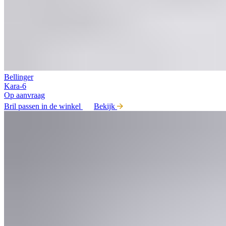
Bellinger
Kara-6
Op aanvraag
Bril passen in de winkel
Bekijk