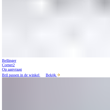
Bellinger
Corner2
Op aanvraag
Bril passen in de winkel
Bekijk