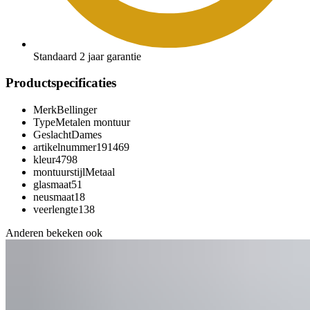
Standaard 2 jaar garantie
Productspecificaties
Merk
Bellinger
Type
Metalen montuur
Geslacht
Dames
artikelnummer
191469
kleur
4798
montuurstijl
Metaal
glasmaat
51
neusmaat
18
veerlengte
138
Anderen bekeken ook