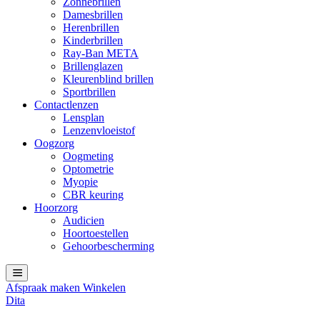
Zonnebrillen
Damesbrillen
Herenbrillen
Kinderbrillen
Ray-Ban META
Brillenglazen
Kleurenblind brillen
Sportbrillen
Contactlenzen
Lensplan
Lenzenvloeistof
Oogzorg
Oogmeting
Optometrie
Myopie
CBR keuring
Hoorzorg
Audicien
Hoortoestellen
Gehoorbescherming
Afspraak maken
Winkelen
Dita