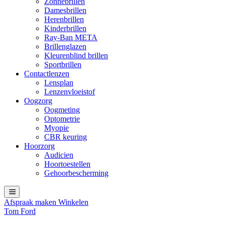
Zonnebrillen
Damesbrillen
Herenbrillen
Kinderbrillen
Ray-Ban META
Brillenglazen
Kleurenblind brillen
Sportbrillen
Contactlenzen
Lensplan
Lenzenvloeistof
Oogzorg
Oogmeting
Optometrie
Myopie
CBR keuring
Hoorzorg
Audicien
Hoortoestellen
Gehoorbescherming
Afspraak maken
Winkelen
Tom Ford