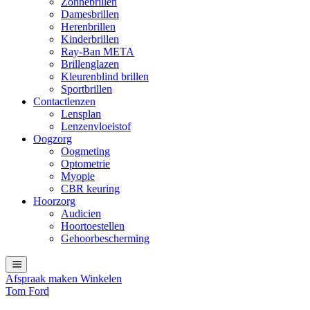
Zonnebrillen
Damesbrillen
Herenbrillen
Kinderbrillen
Ray-Ban META
Brillenglazen
Kleurenblind brillen
Sportbrillen
Contactlenzen
Lensplan
Lenzenvloeistof
Oogzorg
Oogmeting
Optometrie
Myopie
CBR keuring
Hoorzorg
Audicien
Hoortoestellen
Gehoorbescherming
Afspraak maken
Winkelen
Tom Ford