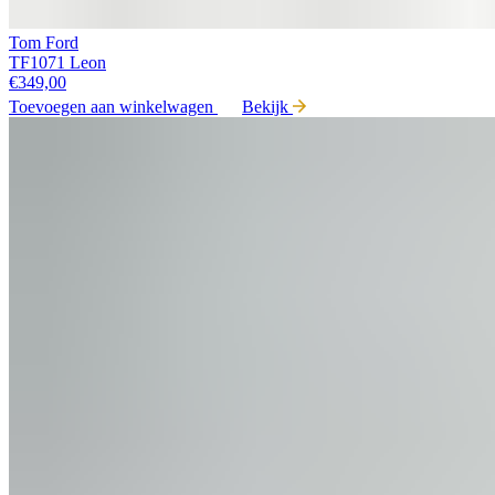
Tom Ford
TF1071 Leon
€
349,00
Toevoegen aan winkelwagen
Bekijk