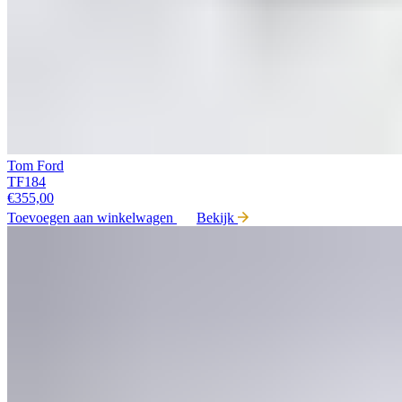
Tom Ford
TF184
€
355,00
Toevoegen aan winkelwagen
Bekijk