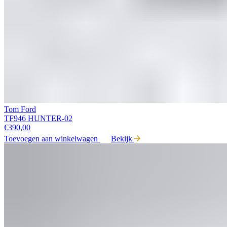
Tom Ford
TF946 HUNTER-02
€
390,00
Toevoegen aan winkelwagen
Bekijk