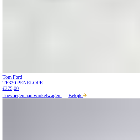
Tom Ford
TF320 PENELOPE
€
375,00
Toevoegen aan winkelwagen
Bekijk