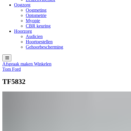
Oogzorg
Oogmeting
Optometrie
Myopie
CBR keuring
Hoorzorg
Audicien
Hoortoestellen
Gehoorbescherming
Afspraak maken
Winkelen
Tom Ford
TF5832