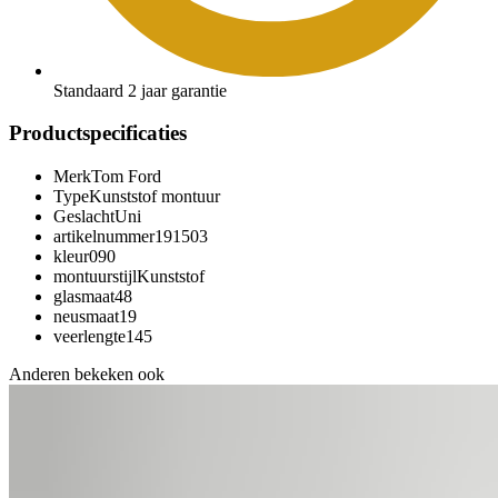
Standaard 2 jaar garantie
Productspecificaties
Merk
Tom Ford
Type
Kunststof montuur
Geslacht
Uni
artikelnummer
191503
kleur
090
montuurstijl
Kunststof
glasmaat
48
neusmaat
19
veerlengte
145
Anderen bekeken ook