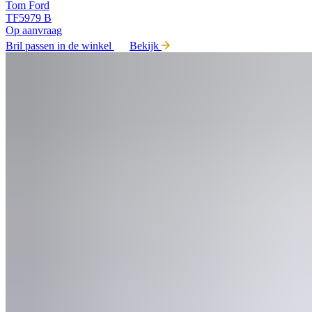
Tom Ford
TF5979 B
Op aanvraag
Bril passen in de winkel
Bekijk