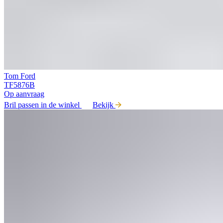
Tom Ford
TF5876B
Op aanvraag
Bril passen in de winkel
Bekijk