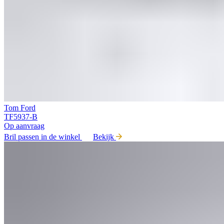
Tom Ford
TF5937-B
Op aanvraag
Bril passen in de winkel
Bekijk