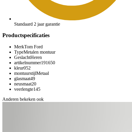
Standaard 2 jaar garantie
Productspecificaties
Merk
Tom Ford
Type
Metalen montuur
Geslacht
Heren
artikelnummer
191650
kleur
052
montuurstijl
Metaal
glasmaat
49
neusmaat
20
veerlengte
145
Anderen bekeken ook