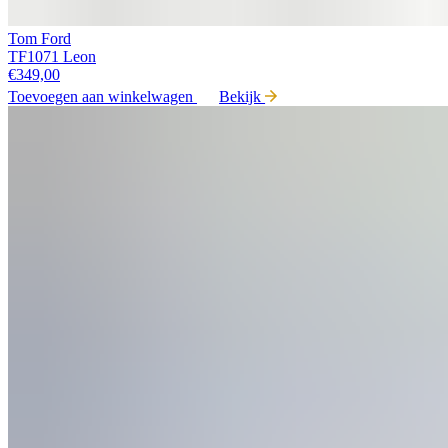
Tom Ford
TF1071 Leon
€
349,00
Toevoegen aan winkelwagen
Bekijk