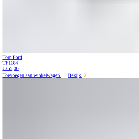
Tom Ford
TF1184
€
355,00
Toevoegen aan winkelwagen
Bekijk