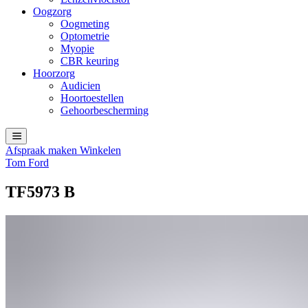
Oogzorg
Oogmeting
Optometrie
Myopie
CBR keuring
Hoorzorg
Audicien
Hoortoestellen
Gehoorbescherming
Afspraak maken
Winkelen
Tom Ford
TF5973 B