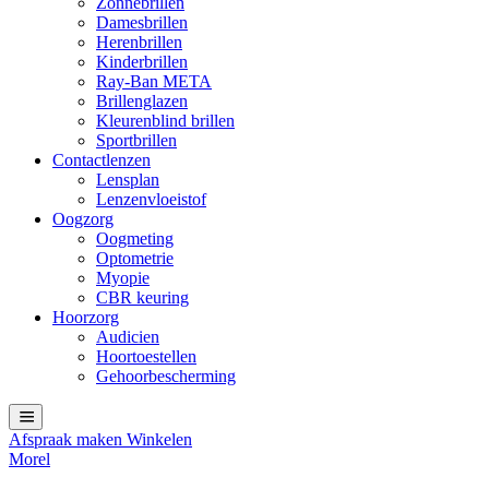
Zonnebrillen
Damesbrillen
Herenbrillen
Kinderbrillen
Ray-Ban META
Brillenglazen
Kleurenblind brillen
Sportbrillen
Contactlenzen
Lensplan
Lenzenvloeistof
Oogzorg
Oogmeting
Optometrie
Myopie
CBR keuring
Hoorzorg
Audicien
Hoortoestellen
Gehoorbescherming
Afspraak maken
Winkelen
Morel