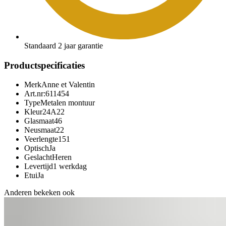
Standaard 2 jaar garantie
Productspecificaties
Merk
Anne et Valentin
Art.nr:
611454
Type
Metalen montuur
Kleur
24A22
Glasmaat
46
Neusmaat
22
Veerlengte
151
Optisch
Ja
Geslacht
Heren
Levertijd
1 werkdag
Etui
Ja
Anderen bekeken ook