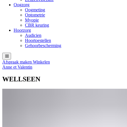
Oogzorg
Oogmeting
Optometrie
Myopie
CBR keuring
Hoorzorg
Audicien
Hoortoestellen
Gehoorbescherming
Afspraak maken
Winkelen
Anne et Valentin
WELLSEEN