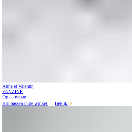
Anne et Valentin
FANZINE
Op aanvraag
Bril passen in de winkel
Bekijk