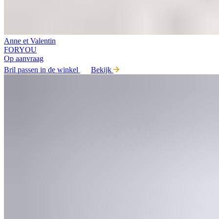
Anne et Valentin
FORYOU
Op aanvraag
Bril passen in de winkel
Bekijk