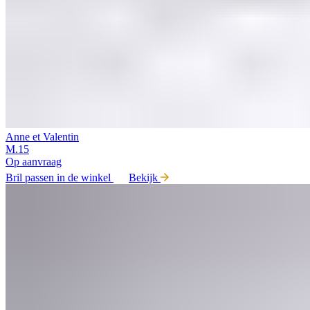
Anne et Valentin
M.15
Op aanvraag
Bril passen in de winkel
Bekijk