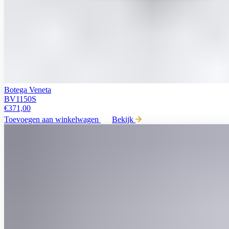
Botega Veneta
BV1150S
€
371,00
Toevoegen aan winkelwagen
Bekijk