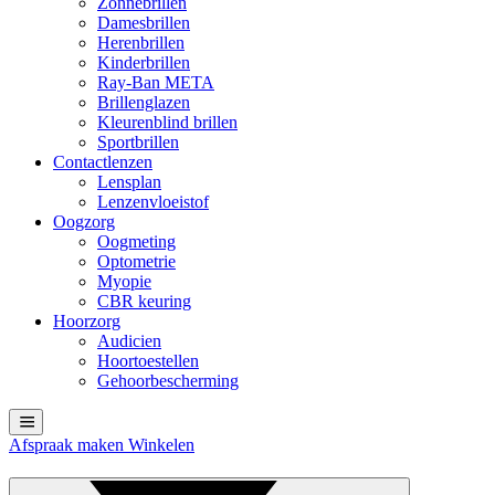
Zonnebrillen
Damesbrillen
Herenbrillen
Kinderbrillen
Ray-Ban META
Brillenglazen
Kleurenblind brillen
Sportbrillen
Contactlenzen
Lensplan
Lenzenvloeistof
Oogzorg
Oogmeting
Optometrie
Myopie
CBR keuring
Hoorzorg
Audicien
Hoortoestellen
Gehoorbescherming
Afspraak maken
Winkelen