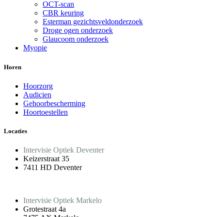
OCT-scan
CBR keuring
Esterman gezichtsveldonderzoek
Droge ogen onderzoek
Glaucoom onderzoek
Myopie
Horen
Hoorzorg
Audicien
Gehoorbescherming
Hoortoestellen
Locaties
Intervisie Optiek Deventer
Keizerstraat 35
7411 HD Deventer
Intervisie Optiek Markelo
Grotestraat 4a