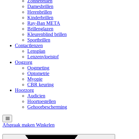
Zonnebrillen
Damesbrillen
Herenbrillen
Kinderbrillen
Ray-Ban META
Brillenglazen
Kleurenblind brillen
Sportbrillen
Contactlenzen
Lensplan
Lenzenvloeistof
Oogzorg
Oogmeting
Optometrie
Myopie
CBR keuring
Hoorzorg
Audicien
Hoortoestellen
Gehoorbescherming
Afspraak maken
Winkelen