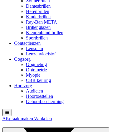
Zonnebrillen
Damesbrillen
Herenbrillen
Kinderbrillen
Ray-Ban META
Brillenglazen
Kleurenblind brillen
Sportbrillen
Contactlenzen
Lensplan
Lenzenvloeistof
Oogzorg
Oogmeting
Optometrie
Myopie
CBR keuring
Hoorzorg
Audicien
Hoortoestellen
Gehoorbescherming
Afspraak maken
Winkelen