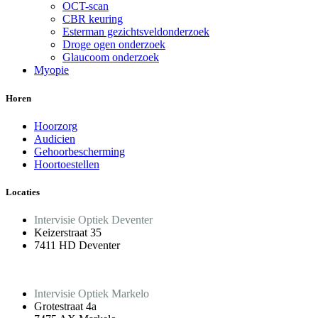
OCT-scan
CBR keuring
Esterman gezichtsveldonderzoek
Droge ogen onderzoek
Glaucoom onderzoek
Myopie
Horen
Hoorzorg
Audicien
Gehoorbescherming
Hoortoestellen
Locaties
Intervisie Optiek Deventer
Keizerstraat 35
7411 HD Deventer
Intervisie Optiek Markelo
Grotestraat 4a