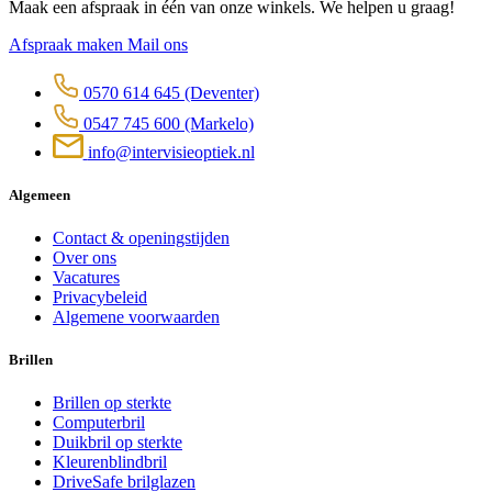
Maak een afspraak in één van onze winkels. We helpen u graag!
Afspraak maken
Mail ons
0570 614 645
(Deventer)
0547 745 600
(Markelo)
info@intervisieoptiek.nl
Algemeen
Contact & openingstijden
Over ons
Vacatures
Privacybeleid
Algemene voorwaarden
Brillen
Brillen op sterkte
Computerbril
Duikbril op sterkte
Kleurenblindbril
DriveSafe brilglazen