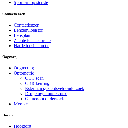
Sportbril op sterkte
Contactlenzen
Contactlenzen
Lenzenvloeistof
Lensplan
Zachte lensinstructie
Harde lensinstructie
Oogzorg
Oogmeting
Optometrie
OCT-scan
CBR keuring
Esterman gezichtsveldonderzoek
Droge ogen onderzoek
Glaucoom onderzoek
Myopie
Horen
Hoorzorg