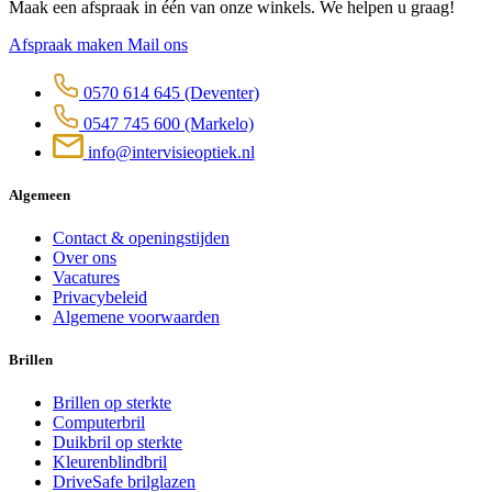
Maak een afspraak in één van onze winkels. We helpen u graag!
Afspraak maken
Mail ons
0570 614 645
(Deventer)
0547 745 600
(Markelo)
info@intervisieoptiek.nl
Algemeen
Contact & openingstijden
Over ons
Vacatures
Privacybeleid
Algemene voorwaarden
Brillen
Brillen op sterkte
Computerbril
Duikbril op sterkte
Kleurenblindbril
DriveSafe brilglazen