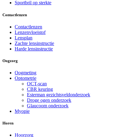
Sportbril op sterkte
Contactlenzen
Contactlenzen
Lenzenvloeistof
Lensplan
Zachte lensinstructie
Harde lensinstructie
Oogzorg
Oogmeting
Optometrie
OCT-scan
CBR keuring
Esterman gezichtsveldonderzoek
Droge ogen onderzoek
Glaucoom onderzoek
Myopie
Horen
Hoorzorg